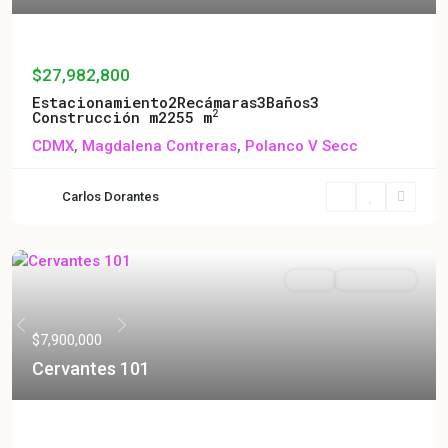
The Limited
$27,982,800
Estacionamiento
2
Recámaras
3
Baños
3
2
Construcción m2
255 m
CDMX
,
Magdalena Contreras
,
Polanco V Secc
Carlos Dorantes
Venta
En Preventa
Previous
Next
$7,900,000
Cervantes 101
Cervantes 101