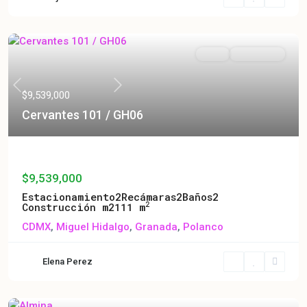
Venta
En Preventa
Previous
Next
$9,539,000
Cervantes 101 / GH06
Cervantes 101 / GH06
$9,539,000
Estacionamiento
2
Recámaras
2
Baños
2
2
Construcción m2
111 m
CDMX
,
Miguel Hidalgo
,
Granada
,
Polanco
Elena Perez