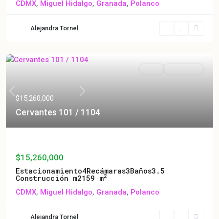
CDMX
,
Miguel Hidalgo
,
Granada
,
Polanco
Alejandra Tornel
Venta
En Preventa
Previous
Next
$15,260,000
Cervantes 101 / 1104
Cervantes 101 / 1104
$15,260,000
Estacionamiento
4
Recámaras
3
Baños
3.5
2
Construcción m2
159 m
CDMX
,
Miguel Hidalgo
,
Granada
,
Polanco
Alejandra Tornel