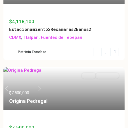
Arbolada Tepepan
$4,118,100
Estacionamiento
2
Recámaras
2
Baños
2
CDMX
,
Tlalpan
,
Fuentes de Tepepan
Patricia Escobar
Venta
En Preventa
Previous
Next
$7,500,000
Origina Pedregal
Origina Pedregal
$7,500,000