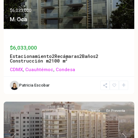
$6,033,000
M. Oca
M. Oca
$6,033,000
Estacionamiento
2
Recámaras
2
Baños
2
2
Construcción m2
100 m
CDMX
,
Cuauhtémoc
,
Condesa
Patricia Escobar
Venta
En Preventa