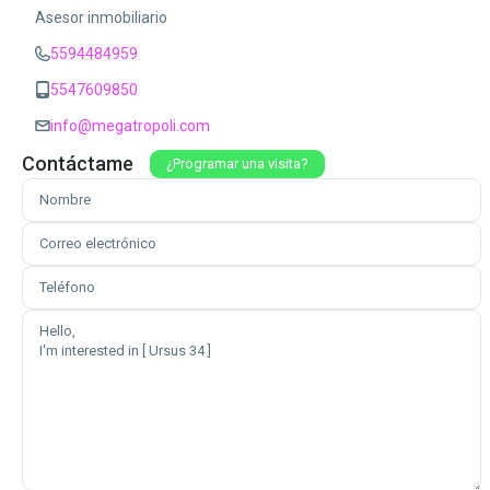
Asesor inmobiliario
5594484959
5547609850
info@megatropoli.com
Contáctame
¿Programar una visita?