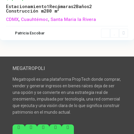
Estacionamiento
1
Recámaras
2
Baños
2
2
Construcción m2
80 m
CDMX
,
Cuauhtémoc
,
Santa Maria la Rivera
Patricia Escobar
MEGATROPOLI
Megatropoli es una plataforma PropTech donde comprar,
vender y generar ingresos en bienes raíces deja de ser
una opción y se convierte en una estrategia real de
crecimiento, impulsada por tecnología, una red comercial
que ejecuta y una visión clara de lo que significa construir
patrimonio en el mundo actual.