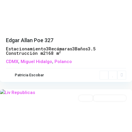
Previous
Next
Edgar Allan Poe 327
Estacionamiento
3
Recámaras
3
Baños
3.5
2
Construcción m2
168 m
CDMX
,
Miguel Hidalgo
,
Polanco
Portales
Norte
,
Patricia Escobar
Benito
Juárez
Venta
Entrega Inmediata
Previous
Next