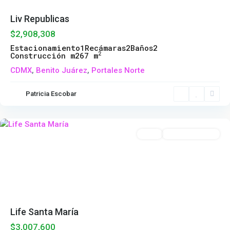
Liv Republicas
$2,908,308
Estacionamiento
1
Recámaras
2
Baños
2
2
Construcción m2
67 m
Santa
CDMX
,
Benito Juárez
,
Portales Norte
Maria
la
Patricia Escobar
Rivera
,
Cuauhtémoc
Venta
Entrega Inmediata
Previous
Next
Life Santa María
$3,007,600