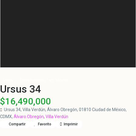
,
Venta
Departamento
Lujo Máximo
Ursus 34
$16,490,000
Ursus 34, Villa Verdún, Álvaro Obregón, 01810 Ciudad de México,
CDMX,
Álvaro Obregón
,
Villa Verdún
Compartir
Favorito
Imprimir