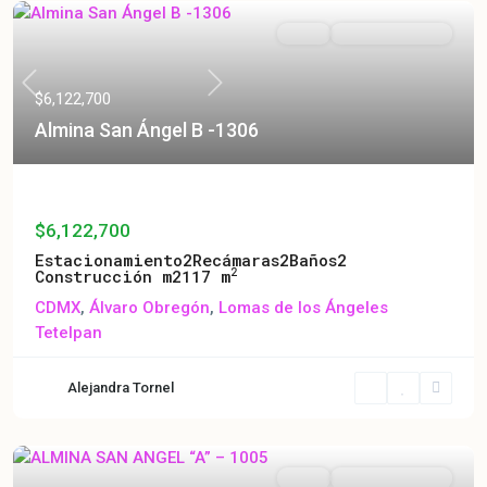
Venta
Entrega Inmediata
Previous
Next
$6,122,700
Almina San Ángel B -1306
Almina San Ángel B -1306
$6,122,700
Estacionamiento
2
Recámaras
2
Baños
2
2
Construcción m2
117 m
CDMX
,
Álvaro Obregón
,
Lomas de los Ángeles
Tetelpan
Alejandra Tornel
Venta
Entrega Inmediata