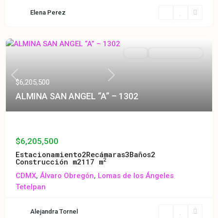
Elena Perez
Venta
Entrega Inmediata
Previous
Next
$6,205,500
ALMINA SAN ANGEL “A” – 1302
ALMINA SAN ANGEL “A” – 1302
$6,205,500
Estacionamiento
2
Recámaras
3
Baños
2
2
Construcción m2
117 m
CDMX
,
Álvaro Obregón
,
Lomas de los Ángeles
Tetelpan
Alejandra Tornel