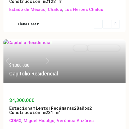
Construcción m2
128 m
Estado de México
,
Chalco
,
Los Héroes Chalco
Elena Perez
Venta
Entrega Inmediata
Previous
Next
$4,300,000
Capitolio Residencial
Capitolio Residencial
$4,300,000
Estacionamiento
1
Recámaras
2
Baños
2
2
Construcción m2
81 m
CDMX
,
Miguel Hidalgo
,
Verónica Anzúres