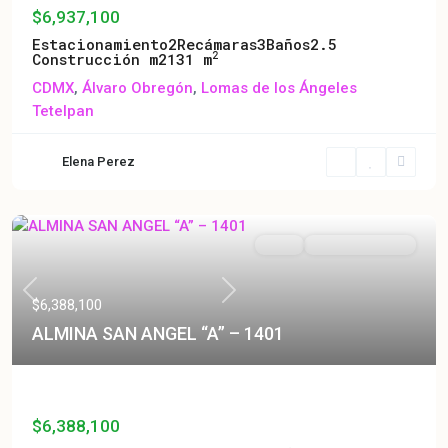
$6,937,100
Estacionamiento
2
Recámaras
3
Baños
2.5
2
Construcción m2
131 m
CDMX
,
Álvaro Obregón
,
Lomas de los Ángeles
Tetelpan
Elena Perez
Venta
Entrega Inmediata
Previous
Next
$6,388,100
ALMINA SAN ANGEL “A” – 1401
ALMINA SAN ANGEL “A” – 1401
$6,388,100