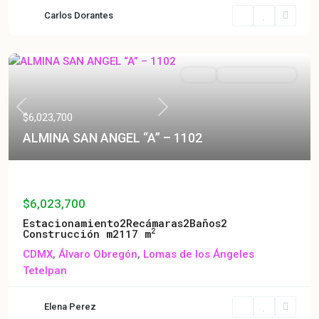
Carlos Dorantes
Venta
Entrega Inmediata
Previous
Next
$6,023,700
ALMINA SAN ANGEL “A” – 1102
ALMINA SAN ANGEL “A” – 1102
$6,023,700
Estacionamiento
2
Recámaras
2
Baños
2
2
Construcción m2
117 m
CDMX
,
Álvaro Obregón
,
Lomas de los Ángeles
Tetelpan
Elena Perez