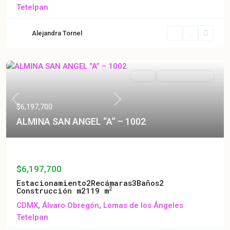
Tetelpan
Alejandra Tornel
Venta
Entrega Inmediata
Previous
Next
$6,197,700
ALMINA SAN ANGEL “A” – 1002
ALMINA SAN ANGEL “A” – 1002
$6,197,700
Estacionamiento
2
Recámaras
3
Baños
2
2
Construcción m2
119 m
CDMX
,
Álvaro Obregón
,
Lomas de los Ángeles
Tetelpan