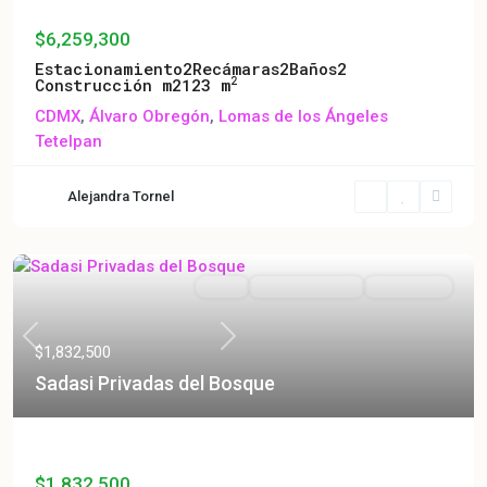
ALMINA SAN ANGEL “A”- 1301
$6,259,300
Estacionamiento
2
Recámaras
2
Baños
2
2
Construcción m2
123 m
CDMX
,
Álvaro Obregón
,
Lomas de los Ángeles
Tetelpan
Alejandra Tornel
Venta
En Construcción
En Preventa
Previous
Next
$1,832,500
Sadasi Privadas del Bosque
Sadasi Privadas del Bosque
$1,832,500