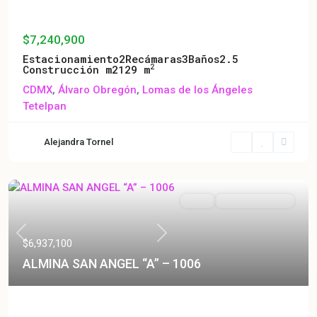
Almina San Angel B – 1402
$7,240,900
Estacionamiento
2
Recámaras
3
Baños
2.5
2
Construcción m2
129 m
CDMX
,
Álvaro Obregón
,
Lomas de los Ángeles
Tetelpan
Alejandra Tornel
Venta
Entrega Inmediata
Previous
Next
$6,937,100
ALMINA SAN ANGEL “A” – 1006
ALMINA SAN ANGEL “A” – 1006