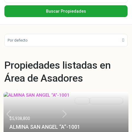
Por defecto
Propiedades listadas en
Área de Asadores
Venta
Entrega Inmediata
Previous
Next
$5,938,800
ALMINA SAN ANGEL “A”-1001