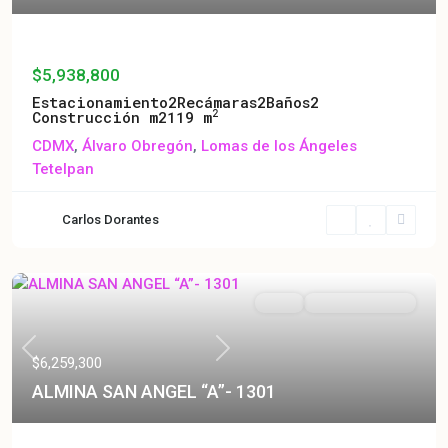
ALMINA SAN ANGEL “A”-1001
$5,938,800
Estacionamiento
2
Recámaras
2
Baños
2
2
Construcción m2
119 m
CDMX
,
Álvaro Obregón
,
Lomas de los Ángeles
Tetelpan
Carlos Dorantes
Venta
Entrega Inmediata
Previous
Next
$6,259,300
ALMINA SAN ANGEL “A”- 1301