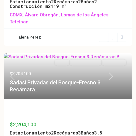
Estacionamiento
2
Recámaras
2
Baños
2
2
Construcción m2
119 m
CDMX
,
Álvaro Obregón
,
Lomas de los Ángeles
Tetelpan
Elena Perez
Venta
En Construcción
En Preventa
$2,204,100
Previous
Next
Sadasi Privadas del Bosque-Fresno 3
Recámara...
Sadasi Privadas del Bosque-Fresno 3
Recámara...
$2,204,100
Estacionamiento
2
Recámaras
3
Baños
3.5
2