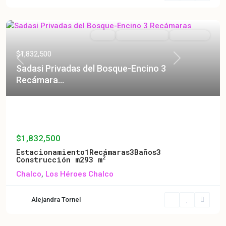
Venta
En Construcción
En Preventa
$1,832,500
Previous
Next
Sadasi Privadas del Bosque-Encino 3
Recámara...
Sadasi Privadas del Bosque-Encino 3
Recámara...
$1,832,500
Estacionamiento
1
Recámaras
3
Baños
3
2
Construcción m2
93 m
Chalco
,
Los Héroes Chalco
Alejandra Tornel