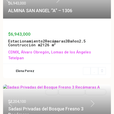
Previous
Next
$6,943,000
ALMINA SAN ANGEL “A” – 1306
ALMINA SAN ANGEL “A” – 1306
$6,943,000
Estacionamiento
2
Recámaras
3
Baños
2.5
2
Construcción m2
126 m
CDMX
,
Álvaro Obregón
,
Lomas de los Ángeles
Tetelpan
Elena Perez
Venta
En Construcción
En Preventa
$2,204,100
Previous
Next
Sadasi Privadas del Bosque Fresno 3