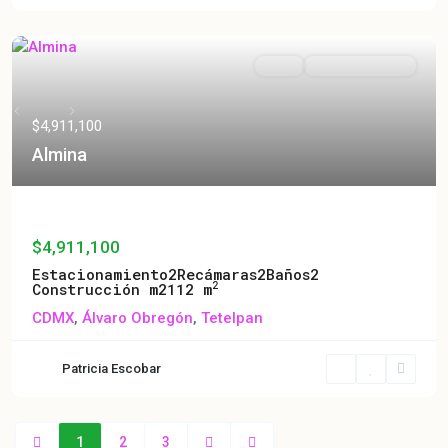
Venta
Entrega Inmediata
Previous
Next
$4,911,100
Almina
Almina
$4,911,100
Estacionamiento
2
Recámaras
2
Baños
2
2
Construcción m2
112 m
CDMX
,
Álvaro Obregón
,
Tetelpan
Patricia Escobar
1
2
3