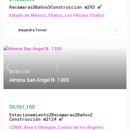
2
Recámaras
3
Baños
3
Construcción m2
93 m
Estado de México
,
Chalco
,
Los Héroes Chalco
Alejandra Tornel
Venta
Entrega Inmediata
Previous
Next
$6,561,100
Almina San Angel B- 1305
Almina San Angel B- 1305
$6,561,100
Estacionamiento
2
Recámaras
2
Baños
2
2
Construcción m2
124 m
CDMX
,
Álvaro Obregón
,
Lomas de los Ángeles