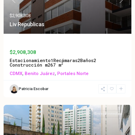
Previous
Next
$2,908,308
Liv Republicas
Liv Republicas
$2,908,308
Estacionamiento
1
Recámaras
2
Baños
2
2
Construcción m2
67 m
CDMX
,
Benito Juárez
,
Portales Norte
Patricia Escobar
Venta
Entrega Inmediata