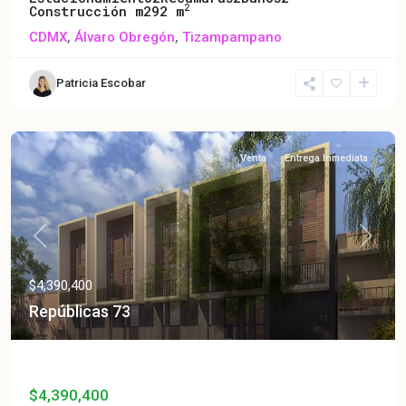
2
Construcción m2
92 m
CDMX
,
Álvaro Obregón
,
Tizampampano
Patricia Escobar
Venta
Entrega Inmediata
Previous
Next
$4,390,400
Repúblicas 73
Repúblicas 73
$4,390,400