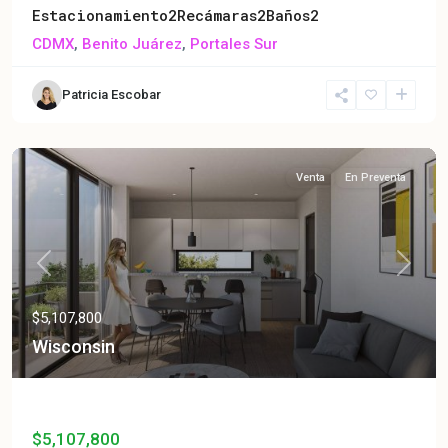
Estacionamiento
2
Recámaras
2
Baños
2
CDMX
,
Benito Juárez
,
Portales Sur
Patricia Escobar
Venta
En Preventa
Previous
Next
$5,107,800
Wisconsin
Wisconsin
$5,107,800