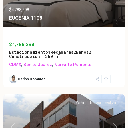
$4,788,298
EUGENIA 1108
EUGENIA 1108
$4,788,298
Estacionamiento
1
Recámaras
2
Baños
2
2
Construcción m2
60 m
CDMX
,
Benito Juárez
,
Narvarte Poniente
Carlos Dorantes
Venta
Entrega Inmediata