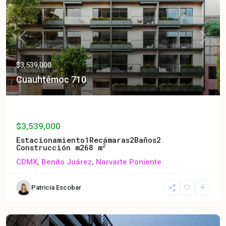
Previous
Next
$3,539,000
Cuauhtémoc 710
Cuauhtémoc 710
$3,539,000
Estacionamiento
1
Recámaras
2
Baños
2
2
Construcción m2
68 m
CDMX
,
Benito Juárez
,
Narvarte Poniente
Patricia Escobar