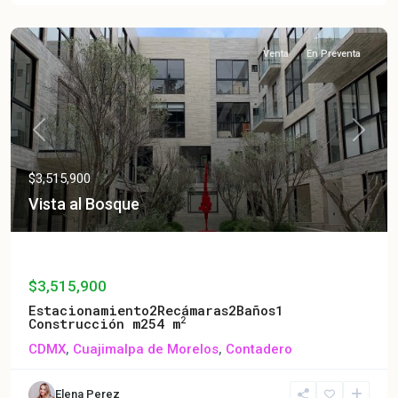
Venta
En Preventa
Previous
Next
$3,515,900
Vista al Bosque
Vista al Bosque
$3,515,900
Estacionamiento
2
Recámaras
2
Baños
1
2
Construcción m2
54 m
CDMX
,
Cuajimalpa de Morelos
,
Contadero
Elena Perez