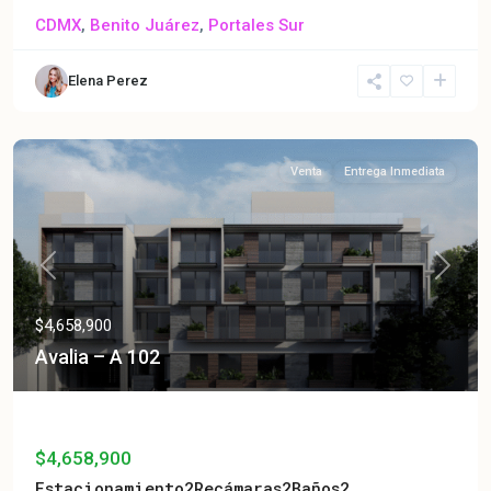
CDMX
,
Benito Juárez
,
Portales Sur
Elena Perez
Venta
Entrega Inmediata
Previous
Next
$4,658,900
Avalia – A 102
Avalia – A 102
$4,658,900
Estacionamiento
2
Recámaras
2
Baños
2