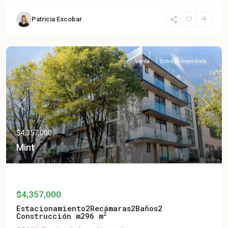
Patricia Escobar
Venta
Entrega Inmediata
Previous
Next
$4,357,000
Mint
Mint
$4,357,000
Estacionamiento
2
Recámaras
2
Baños
2
2
Construcción m2
96 m