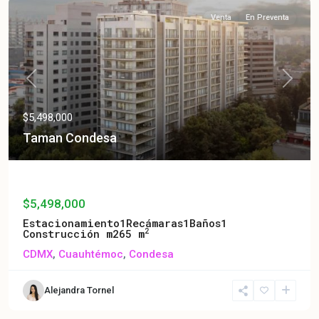
Venta
En Preventa
Previous
Next
$5,498,000
Taman Condesa
Taman Condesa
$5,498,000
Estacionamiento
1
Recámaras
1
Baños
1
2
Construcción m2
65 m
CDMX
,
Cuauhtémoc
,
Condesa
Alejandra Tornel