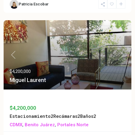
Patricia Escobar
Venta
Entrega Inmediata
Previous
Next
$4,200,000
Miguel Laurent
Miguel Laurent
$4,200,000
Estacionamiento
2
Recámaras
2
Baños
2
CDMX
,
Benito Juárez
,
Portales Norte