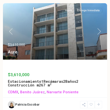
Venta
Entrega Inmediata
Previous
Next
$3,610,000
Aure
Aure
$3,610,000
Estacionamiento
1
Recámaras
2
Baños
2
2
Construcción m2
67 m
CDMX
,
Benito Juárez
,
Narvarte Poniente
Patricia Escobar