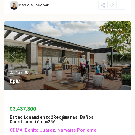
Patricia Escobar
Venta
En Preventa
Previous
Next
$3,437,300
Epic
Epic
$3,437,300
Estacionamiento
2
Recámaras
1
Baños
1
2
Construcción m2
56 m
CDMX
,
Benito Juárez
,
Narvarte Poniente