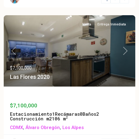
Venta
Entrega Inmediata
Previous
Next
$7,100,000
Las Flores 2020
Las Flores 2020
$7,100,000
Estacionamiento
1
Recámaras
0
Baños
2
2
Construcción m2
106 m
CDMX
,
Álvaro Obregón
,
Los Alpes