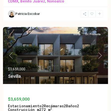
CDMX
,
Benito Juárez
,
Nonoalco
Patricia Escobar
Venta
En Preventa
Previous
Next
$3,659,000
Sevilla
Sevilla
$3,659,000
Estacionamiento
2
Recámaras
2
Baños
2
2
Construcción m2
72 m