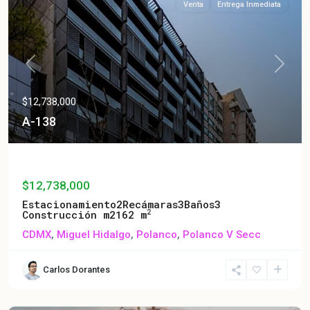
Venta
Entrega Inmediata
Previous
Next
$12,738,000
A-138
A-138
$12,738,000
Estacionamiento
2
Recámaras
3
Baños
3
2
Construcción m2
162 m
CDMX
,
Miguel Hidalgo
,
Polanco
,
Polanco V Secc
Carlos Dorantes