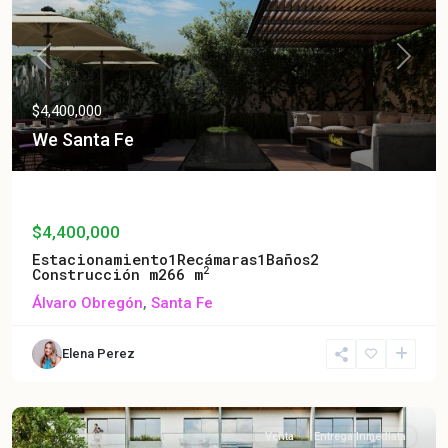
Previous
Next
$4,400,000
We Santa Fe
We Santa Fe
$4,400,000
Estacionamiento
1
Recámaras
1
Baños
2
2
Construcción m2
66 m
Álvaro Obregón
,
Santa Fe
Elena Perez
Venta
Entrega Inmediata