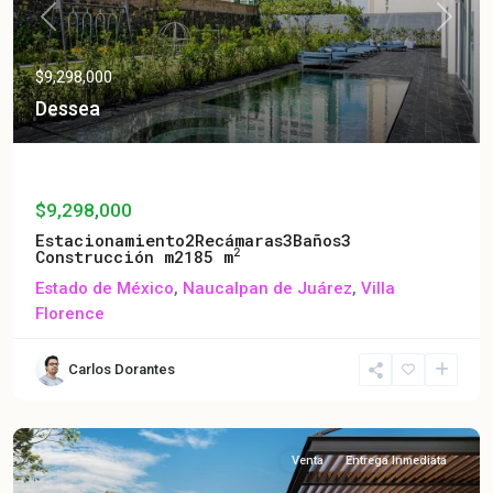
Previous
Next
$9,298,000
Dessea
Dessea
$9,298,000
Estacionamiento
2
Recámaras
3
Baños
3
2
Construcción m2
185 m
Estado de México
,
Naucalpan de Juárez
,
Villa
Florence
Carlos Dorantes
Venta
Entrega Inmediata